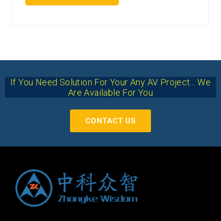
If You Need Solution For Your Any AV Project... We
Are Available For You
CONTACT US